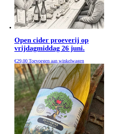
Open cider proeverij op
vrijdagmiddag 26 juni.
€
29,00
Toevoegen aan winkelwagen