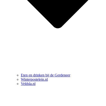
Eten en drinken bij de Gerdeneer
Winterpostelein.nl
Veldsla.nl